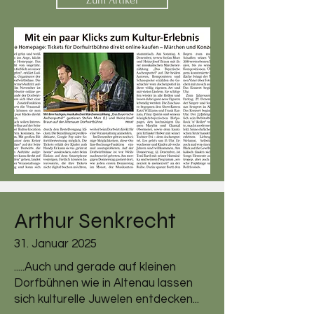
Zum Artikel
Arthur Senkrecht
31. Januar 2025
.....Auch und gerade auf kleinen
Dorfbühnen wie in Altenau lassen
sich kulturelle Juwelen entdecken...