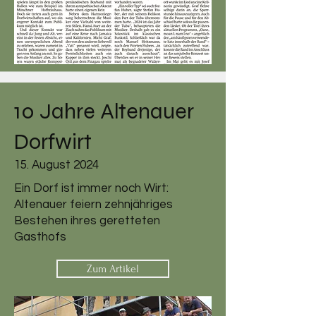
10 Jahre Altenauer
Dorfwirt
15. August 2024
Ein Dorf ist immer noch Wirt:
Altenauer feiern zehnjähriges
Bestehen ihres geretteten
Gasthofs
Zum Artikel