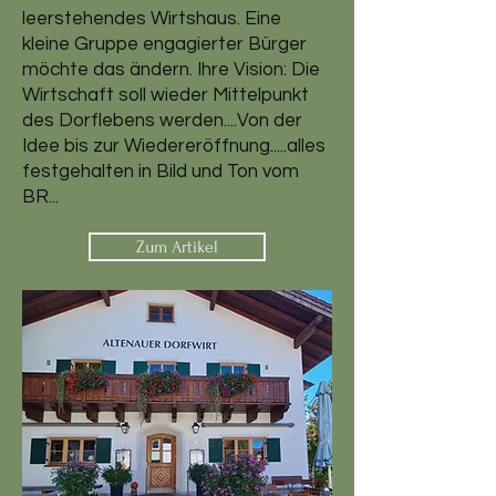
leerstehendes Wirtshaus. Eine
kleine Gruppe engagierter Bürger
möchte das ändern. Ihre Vision: Die
Wirtschaft soll wieder Mittelpunkt
des Dorflebens werden....Von der
Idee bis zur Wiedereröffnung.....alles
festgehalten in Bild und Ton vom
BR...
Zum Artikel