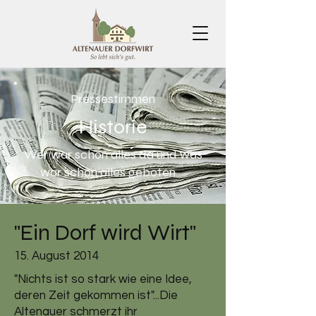
Pressestimmen
Historie
Wer war schon alles da und was
war schon alles geboten.....
"Ein Dorf wird Wirt"
15. August 2014
"Nichts ist so stark wie eine Idee,
deren Zeit gekommen ist"...Die
Altenauer schmerzt ihr