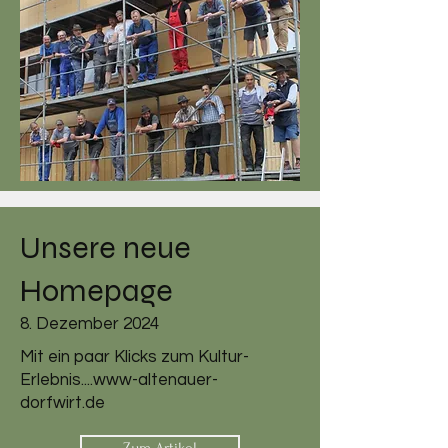
Unsere neue
Homepage
8. Dezember 2024
Mit ein paar Klicks zum Kultur-
Erlebnis....www-altenauer-
dorfwirt.de