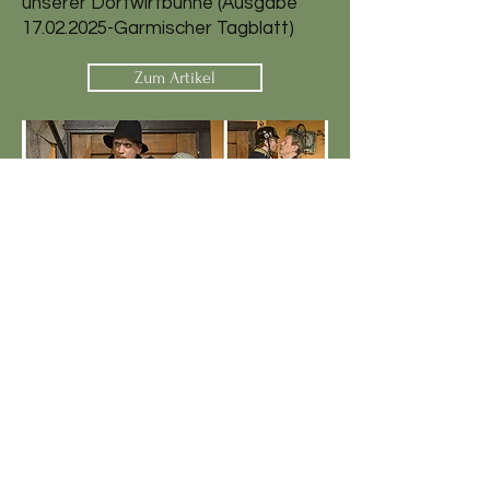
unserer Dorfwirtbühne (Ausgabe
17.02.2025
-Garmischer Tagblatt)
Zum Artikel
Roland Hefter
30. Mai 2025