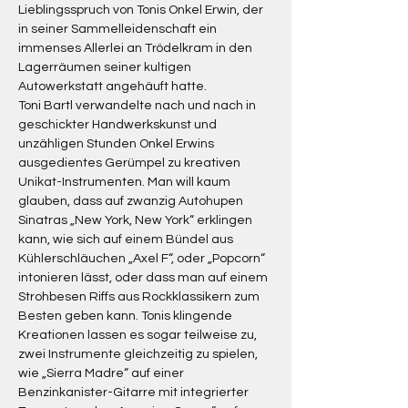
Lieblingsspruch von Tonis Onkel Erwin, der 
in seiner Sammelleidenschaft ein 
immenses Allerlei an Trödelkram in den 
Lagerräumen seiner kultigen 
Autowerkstatt angehäuft hatte.
Toni Bartl verwandelte nach und nach in 
geschickter Handwerkskunst und 
unzähligen Stunden Onkel Erwins 
ausgedientes Gerümpel zu kreativen 
Unikat-Instrumenten. Man will kaum 
glauben, dass auf zwanzig Autohupen 
Sinatras „New York, New York“ erklingen 
kann, wie sich auf einem Bündel aus 
Kühlerschläuchen „Axel F“, oder „Popcorn“ 
intonieren lässt, oder dass man auf einem 
Strohbesen Riffs aus Rockklassikern zum 
Besten geben kann. Tonis klingende 
Kreationen lassen es sogar teilweise zu, 
zwei Instrumente gleichzeitig zu spielen, 
wie „Sierra Madre“ auf einer 
Benzinkanister-Gitarre mit integrierter 