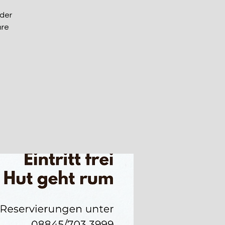
 der
hre