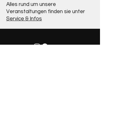
Alles rund um unsere
Veranstaltungen finden sie unter
Service & Infos
Adresse
Altenauer Dorfwirt
Obere Dorfstraße 19
82442 Altenau
Öffnungszeiten
Mo, Do, Fr: 10 - 22 Uhr