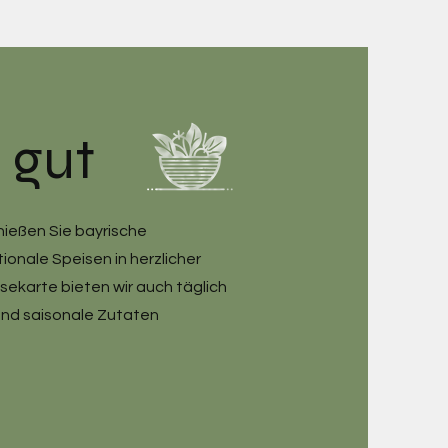
s gut
nießen Sie bayrische
ionale Speisen in herzlicher
ekarte bieten wir auch täglich
und saisonale Zutaten