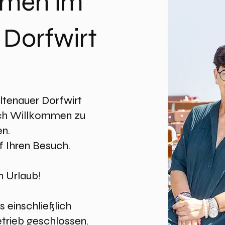
men im
 Dorfwirt
ltenauer Dorfwirt
lich Willkommen zu
en.
f Ihren Besuch.
 Urlaub!
s einschließlich
etrieb geschlossen.