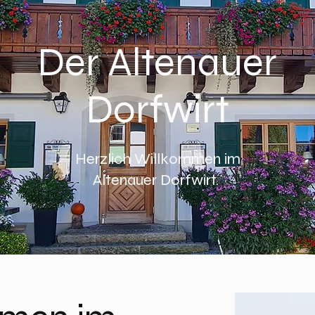
So lebt sich's gut
Der Altenauer
Dorfwirt
Herzlich Willkommen im
Altenauer Dorfwirt.